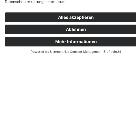
BÜRO BERLIN
Am Borsigturm 27
13507 Berlin
BÜRO BREMERHAVEN
Am Grollhamm 17
27574 Bremerhaven
RECHTLICHES
Impressum
Datenschutz
Hinweise für Bewerber