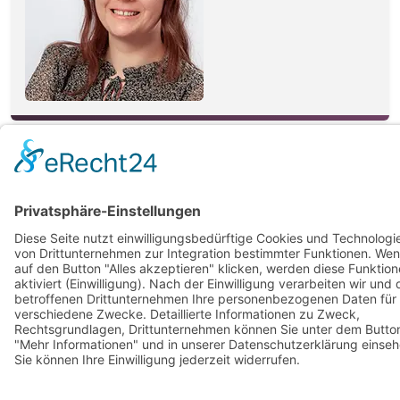
TELEMANN MEDIENTECHNIK GMBH
Hermann-Wüsthof-Ring 10
21035 Hamburg
+49 40 6963941 - 0
info@telemann-medien.de